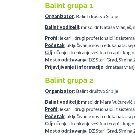
Balint grupa 1
Organizator
: Balint društvo Srbije
Balint voditelji
: mr sci dr Nataša Vranješ, 
Profil
: lekari i drugi profesionalci iz siste
Početak
: uključivanje novih edukanata: se
Cilj
: učenje i treniranje veština terapijskog 
Mesto održavanja
: DZ Stari Grad, Simina
Prijavljivanje i informacije
: drnatasa.vra
Balint grupa 2
Organizator
: Balint društvo Srbije
Balint voditelji
: mr sci dr Mara Vučurević, 
Profil
: lekari i drugi profesionalci iz siste
Početak
: uključivanje novih edukanata: se
Cilj
: učenje i treniranje veština terapijskog 
Mesto održavanja
: DZ Stari Grad, Simina