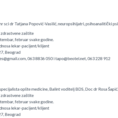
mr sci dr Tatjana Popović-Vasilić, neuropsihijatri, psihoanalitički p
ma zdrastvene zaštite
ptembar, februar svake godine.
odnosa lekar-pacijent/klijent
 27, Beograd
njes@gmail.com, 063 8836 050 i tapo@beotel.net, 063 228 912
specijalista opšte medicine, Balint voditelj BDS, Doc dr Rosa Šapić
ma zdrastvene zaštite
ptembar, februar svake godine.
odnosa lekar-pacijent/klijent
 27, Beograd