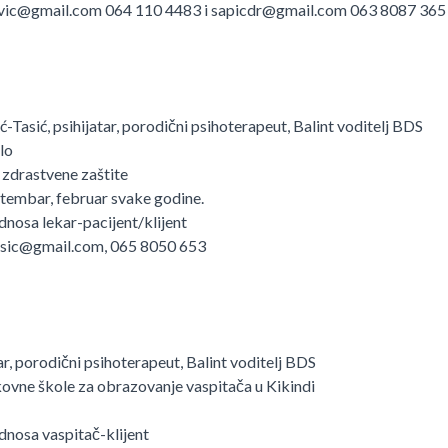
evic@gmail.com 064 110 4483 i sapicdr@gmail.com 063 8087 365
ć-Tasić, psihijatar, porodični psihoterapeut, Balint voditelj BDS
elo
ma zdrastvene zaštite
ptembar, februar svake godine.
odnosa lekar-pacijent/klijent
asic@gmail.com, 065 8050 653
tar, porodični psihoterapeut, Balint voditelj BDS
kovne škole za obrazovanje vaspitača u Kikindi
odnosa vaspitač-klijent