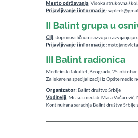
Mesto održavanja
: Visoka strukovna škol
Prijavljivanje i informacije
: sapicdr@gma
II Balint grupa u os
Cilj
: doprinosi ličnom razvoju i razvijanju p
Prijavljivanje i informacije
: mstojanovict
III Balint radionica
Medicinski fakultet, Beogradu, 25. oktobar
Za lekare na specijalizaciji iz Opšte medicin
Organizator
: Balint društvo Srbije
Voditelji
: Mr. sci. med. dr Mara Vučurević,
Kontinuirana saradnja Balint društva Srbij