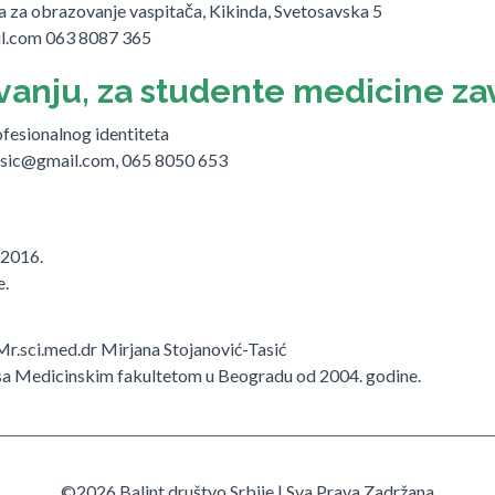
a za obrazovanje vaspitača, Kikinda, Svetosavska 5
il.com 063 8087 365
nivanju, za studente medicine z
rofesionalnog identiteta
asic@gmail.com, 065 8050 653
 2016.
e.
 Mr.sci.med.dr Mirjana Stojanović-Tasić
e sa Medicinskim fakultetom u Beogradu od 2004. godine.
©2026 Balint društvo Srbije | Sva Prava Zadržana