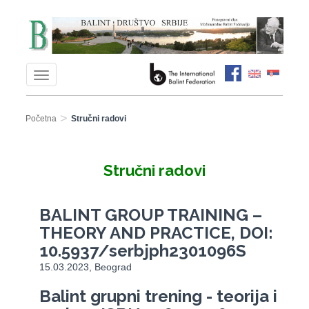
>
Početna
Stručni radovi
Stručni radovi
BALINT GROUP TRAINING –
THEORY AND PRACTICE, DOI:
10.5937/serbjph2301096S
15.03.2023, Beograd
Balint grupni trening - teorija i