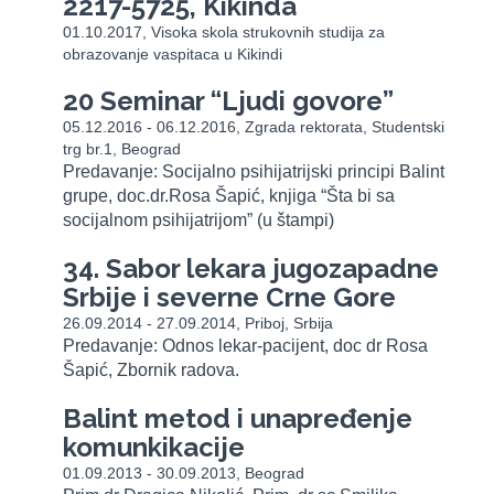
2217-5725, Kikinda
01.10.2017, Visoka skola strukovnih studija za
obrazovanje vaspitaca u Kikindi
20 Seminar “Ljudi govore”
05.12.2016 - 06.12.2016, Zgrada rektorata, Studentski
trg br.1, Beograd
Predavanje: Socijalno psihijatrijski principi Balint
grupe, doc.dr.Rosa Šapić, knjiga “Šta bi sa
socijalnom psihijatrijom” (u štampi)
34. Sabor lekara jugozapadne
Srbije i severne Crne Gore
26.09.2014 - 27.09.2014, Priboj, Srbija
Predavanje: Odnos lekar-pacijent, doc dr Rosa
Šapić, Zbornik radova.
Balint metod i unapređenje
komunkikacije
01.09.2013 - 30.09.2013, Beograd