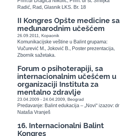
Prim.dr Dragica Nikolić, Prim. dr sc Smiljka
Radić, Rad, Glasnik LKS. Br. 18
II Kongres Opšte medicine sa
međunarodnim učešćem
26.09.2011, Kopaonik
Komunikacijske veštine u Balint grupama:
Vučurević M., Joković B., Poster prezentacija,
Zbornik sažetaka.
Forum o psihoterapiji, sa
internacionalnim učešćem u
organizaciji Instituta za
mentalno zdravlje
23.04.2009 - 24.04.2009, Beograd
Predavanje: Balint edukacija – „Novi“ izazov: dr
Nataša Vranješ
16. Internacionalni Balint
Kongres