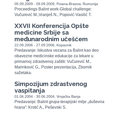
05.09.2009 - 09.09.2009, Poiana-Brasow, Rumunija
Proceedings Balint work-Global challenge:
Vučurević M.,Vranješ N., Popović-Vasilić T.
XXVII Konferencija Opšte
medicine Srbije sa
međunarodnim učešćem
22.09.2006 - 27.09.2006, Kopaonik
Predavanje: Iskustva vezana za Balint kao deo
obavezne medicinske edukacije za lekare u
primarnoj zdrastvenoj zaštiti: Vučurević M.,
Marinković G., Poster prezentacija, Zbornik
sažetaka.
Simpozijum zdrastvenog
vaspitanja
01.06.2004 - 30.06.2004, Vrnjačka Banja
Predavanje: Balint grupa-terapijski milje „duševna
hrana“: Krstić A., Peševski S.