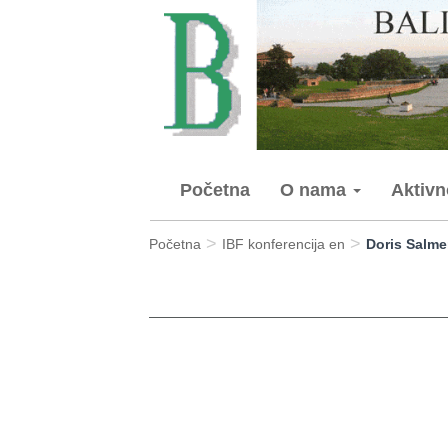
Početna
O nama
Aktiv
>
>
Početna
IBF konferencija en
Doris Salm