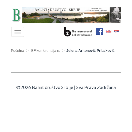
>
>
Početna
IBF konferencija rs
Jelena Aritonović Pribaković
©2026 Balint društvo Srbije | Sva Prava Zadržana