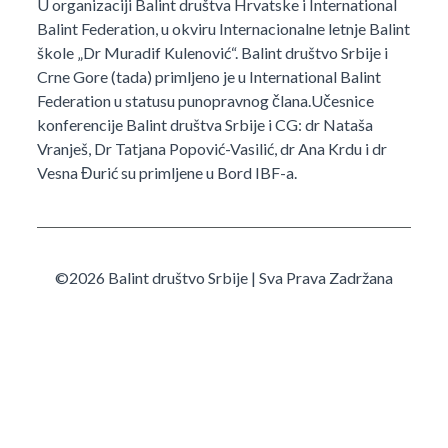
U organizaciji Balint društva Hrvatske i International
Balint Federation, u okviru Internacionalne letnje Balint
škole „Dr Muradif Kulenović“. Balint društvo Srbije i
Crne Gore (tada) primljeno je u International Balint
Federation u statusu punopravnog člana.Učesnice
konferencije Balint društva Srbije i CG: dr Nataša
Vranješ, Dr Tatjana Popović-Vasilić, dr Ana Krdu i dr
Vesna Đurić su primljene u Bord IBF-a.
©2026 Balint društvo Srbije | Sva Prava Zadržana